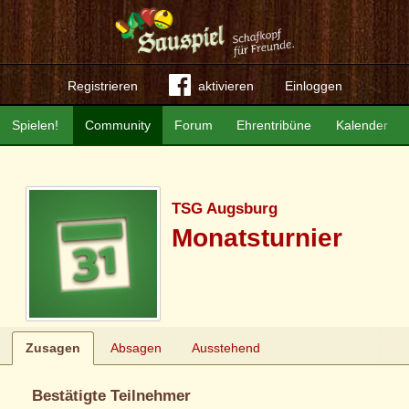
Registrieren
aktivieren
Einloggen
Spielen!
Community
Forum
Ehrentribüne
Kalender
TSG Augsburg
Monatsturnier
Zusagen
Absagen
Ausstehend
Bestätigte Teilnehmer