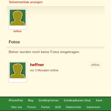
Teilnehmerliste anzeigen
heffner
Fotos
Bisher wurden noch keine Fotos eingetragen.
heffner
offline
vor 3 Monaten online
iPhone/iPad
Blog
Schafkopf lernen
Schafkopfkarten-Shop
Karte
Über uns
Presse
Partner
AGB
Datenschutz
Impressum