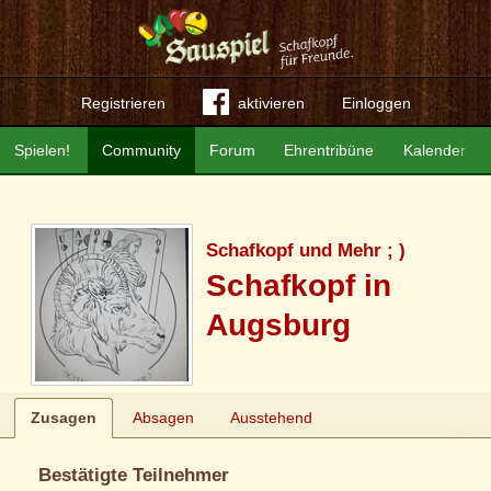
Registrieren
aktivieren
Einloggen
Spielen!
Community
Forum
Ehrentribüne
Kalender
Schafkopf und Mehr ; )
Schafkopf in
Augsburg
Zusagen
Absagen
Ausstehend
Bestätigte Teilnehmer