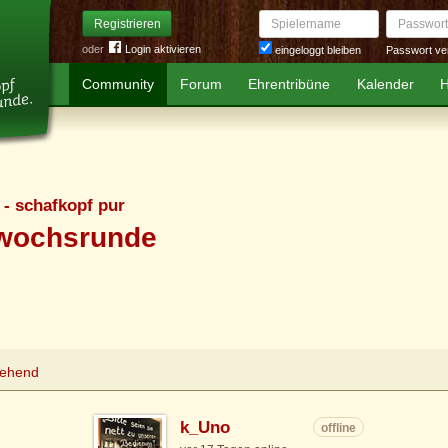
Spielername
Passwort
Registrieren
oder
Login aktivieren
Passwort ve
eingeloggt bleiben
Community
Forum
Ehrentribüne
Kalender
H
 - schafkopf pur
twochsrunde
tehend
k_Uno
offline