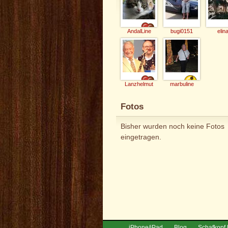
AndalLine
bugi0151
elin
Lanzhelmut
marbuline
Fotos
Bisher wurden noch keine Fotos
eingetragen.
iPhone/iPad
Blog
Schafkopf 