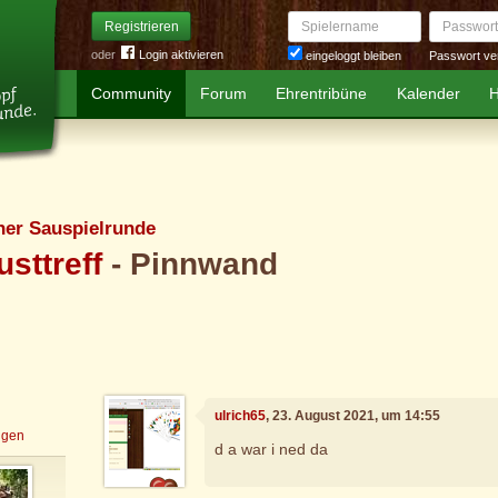
Spielername
Passwort
Registrieren
oder
Login aktivieren
Passwort ve
eingeloggt bleiben
Community
Forum
Ehrentribüne
Kalender
H
er Sauspielrunde
sttreff
- Pinnwand
ulrich65
, 23. August 2021, um 14:55
igen
d a war i ned da