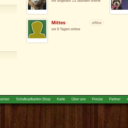
vor ungefähr 13 Stunden online
Mittes
offline
vor 8 Tagen online
lernen
Schafkopfkarten-Shop
Karte
Über uns
Presse
Partner