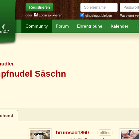
Spielername
Passwort
Registrieren
oder
Login aktivieren
Passwort ve
eingeloggt bleiben
Community
Forum
Ehrentribüne
Kalender
H
udler
pfnudel Säschn
tehend
brumsad1860
offline