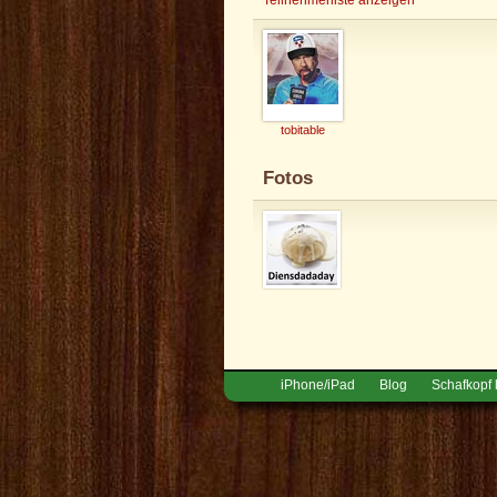
tobitable
Fotos
iPhone/iPad
Blog
Schafkopf 