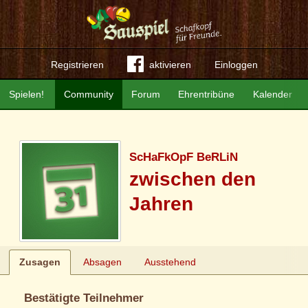
Registrieren
aktivieren
Einloggen
Spielen!
Community
Forum
Ehrentribüne
Kalender
ScHaFkOpF BeRLiN
zwischen den
Jahren
Zusagen
Absagen
Ausstehend
Bestätigte Teilnehmer