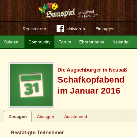
Registrieren
aktivieren
Einloggen
Spielen!
Community
Forum
Ehrentribüne
Kalender
Die Augschburger in Neusäß
Schafkopfabend
im Januar 2016
Zusagen
Absagen
Ausstehend
Bestätigte Teilnehmer