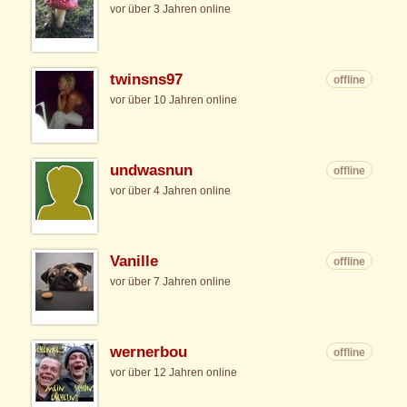
vor über 3 Jahren online
twinsns97
offline
vor über 10 Jahren online
undwasnun
offline
vor über 4 Jahren online
Vanille
offline
vor über 7 Jahren online
wernerbou
offline
vor über 12 Jahren online