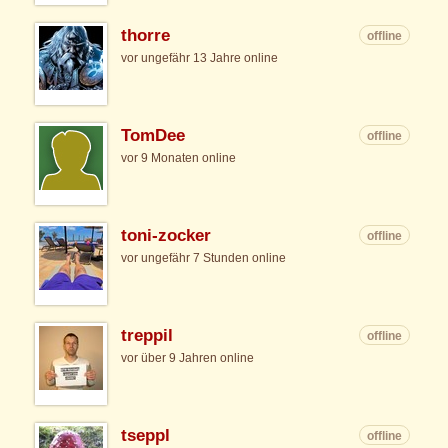
thorre
offline
vor ungefähr 13 Jahre online
TomDee
offline
vor 9 Monaten online
toni-zocker
offline
vor ungefähr 7 Stunden online
treppil
offline
vor über 9 Jahren online
tseppl
offline