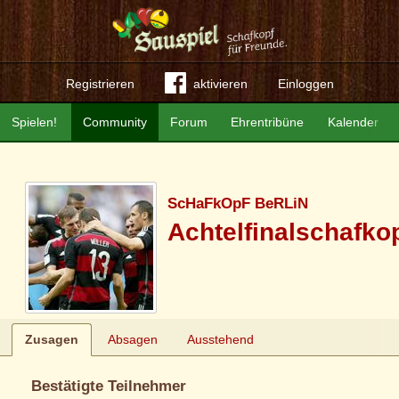
Registrieren
aktivieren
Einloggen
Spielen!
Community
Forum
Ehrentribüne
Kalender
ScHaFkOpF BeRLiN
Achtelfinalschafko
Zusagen
Absagen
Ausstehend
Bestätigte Teilnehmer