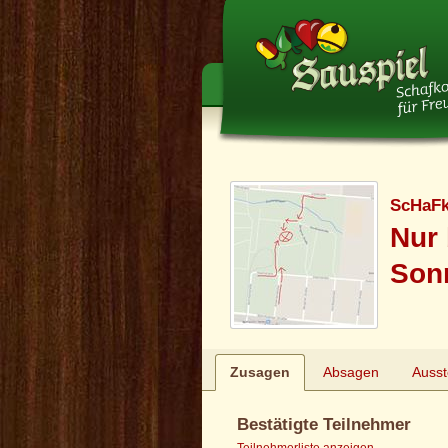
ScHaF
Nur
Son
Zusagen
Absagen
Auss
Bestätigte Teilnehmer
Teilnehmerliste anzeigen