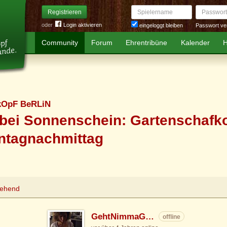
Spielername
Passwort
Registrieren
oder
Login aktivieren
Passwort ve
eingeloggt bleiben
Community
Forum
Ehrentribüne
Kalender
H
kOpF BeRLiN
 bei Sonnenschein: Gartenschafk
ntagnachmittag
tehend
GehtNimmaGenau
offline