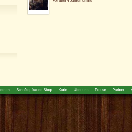
vor über 4 Jahren online
lernen
Schafkopfkarten-Shop
Karte
Über uns
Presse
Partner