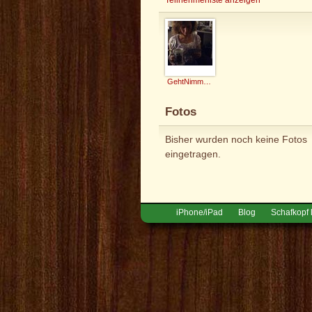
GehtNimmaGenau
Fotos
Bisher wurden noch keine Fotos
eingetragen.
iPhone/iPad
Blog
Schafkopf 