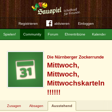
Registrieren
aktivieren
Einloggen
Spielen!
Community
Forum
Ehrentribüne
Kalender
Die Nürnberger Zockerrunde
Mittwoch,
Mittwoch,
Mittwochskarteln
!!!!!!
Zusagen
Absagen
Ausstehend