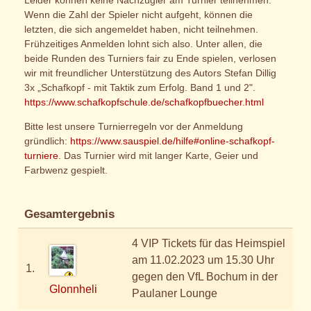
Leider können keine Nachzügler am Turnier teilnehmen.
Wenn die Zahl der Spieler nicht aufgeht, können die
letzten, die sich angemeldet haben, nicht teilnehmen.
Frühzeitiges Anmelden lohnt sich also. Unter allen, die
beide Runden des Turniers fair zu Ende spielen, verlosen
wir mit freundlicher Unterstützung des Autors Stefan Dillig
3x „Schafkopf - mit Taktik zum Erfolg. Band 1 und 2".
https://www.schafkopfschule.de/schafkopfbuecher.html
Bitte lest unsere Turnierregeln vor der Anmeldung
gründlich:
https://www.sauspiel.de/hilfe#online-schafkopf-
turniere
. Das Turnier wird mit langer Karte, Geier und
Farbwenz gespielt.
Gesamtergebnis
4 VIP Tickets für das Heimspiel
am 11.02.2023 um 15.30 Uhr
1.
gegen den VfL Bochum in der
Glonnheli
Paulaner Lounge