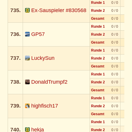
Runde 1
0 / 0
735.
Ex-Sauspieler #830568
Runde 2
0 / 0
Gesamt
0 / 0
Runde 1
0 / 0
736.
GP57
Runde 2
0 / 0
Gesamt
0 / 0
Runde 1
0 / 0
737.
LuckySun
Runde 2
0 / 0
Gesamt
0 / 0
Runde 1
0 / 0
738.
DonaldTrumpf2
Runde 2
0 / 0
Gesamt
0 / 0
Runde 1
0 / 0
739.
highfisch17
Runde 2
0 / 0
Gesamt
0 / 0
Runde 1
0 / 0
740.
hekja
Runde 2
0 / 0