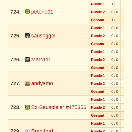
Runde 1
1 / 1
724.
peterle01
Runde 2
0 / 0
Gesamt
1 / 1
Runde 1
0 / 0
725.
sauseggel
Runde 2
0 / 0
Gesamt
0 / 0
Runde 1
0 / 0
726.
Marc111
Runde 2
0 / 0
Gesamt
0 / 0
Runde 1
0 / 0
727.
andyamo
Runde 2
0 / 0
Gesamt
0 / 0
Runde 1
0 / 0
728.
Ex-Sauspieler #475356
Runde 2
0 / 0
Gesamt
0 / 0
Runde 1
0 / 0
729.
Brantford
Runde 2
0 / 0