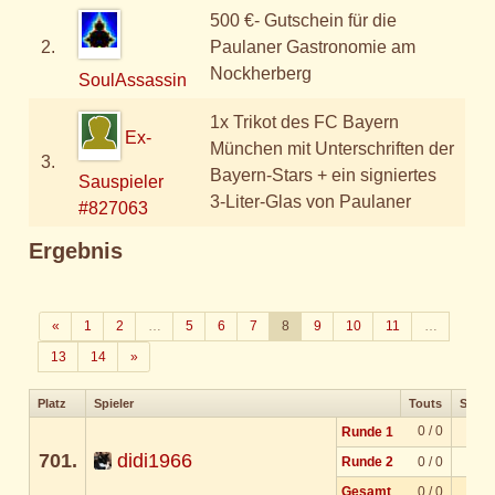
500 €- Gutschein für die
2.
Paulaner Gastronomie am
Nockherberg
SoulAssassin
1x Trikot des FC Bayern
Ex-
München mit Unterschriften der
3.
Bayern-Stars + ein signiertes
Sauspieler
3-Liter-Glas von Paulaner
#827063
Ergebnis
Zurück
«
1
2
…
5
6
7
8
9
10
11
…
Weiter
13
14
»
Platz
Spieler
Touts
Solos
0 / 0
Runde 1
701.
didi1966
Runde 2
0 / 0
Gesamt
0 / 0