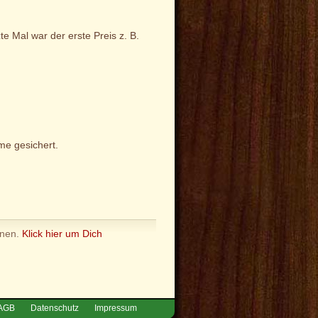
e Mal war der erste Preis z. B.
me gesichert.
nnen.
Klick hier um Dich
AGB
Datenschutz
Impressum