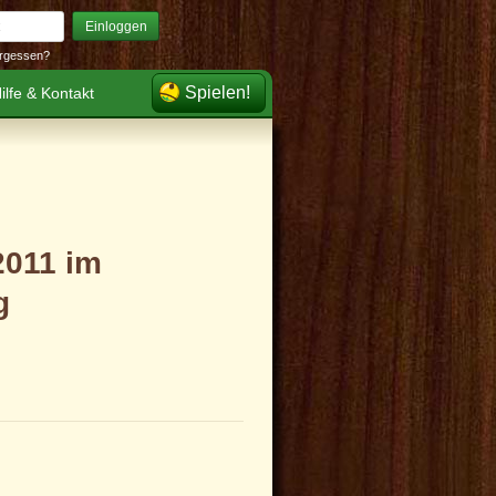
Einloggen
rgessen?
Spielen!
ilfe & Kontakt
2011 im
g