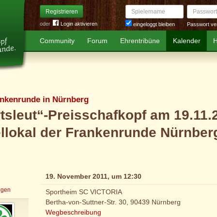
Spielername
Passwort
Registrieren
oder
Login aktivieren
Passwort ve
eingeloggt bleiben
Community
Forum
Ehrentribüne
Kalender
H
ankenrunde in Nürnberg
tsleut“-Preisschafkopf am 19.11.
llokal der Frankenrunde Nürnber
19. November 2011, um 12:30
igen
Sportheim SC VICTORIA
Bertha-von-Suttner-Str. 30, 90439 Nürnberg
Wegbeschreibung