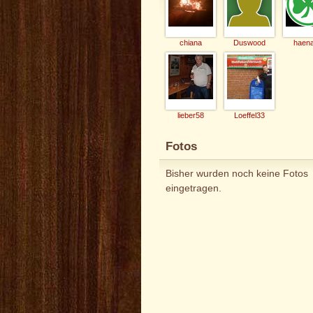
chiana
Duswood
haen
lieber58
Loeffel33
Fotos
Bisher wurden noch keine Fotos
eingetragen.