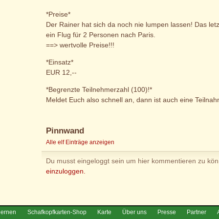
*Preise*
Der Rainer hat sich da noch nie lumpen lassen! Das letzt
ein Flug für 2 Personen nach Paris.
==> wertvolle Preise!!!
*Einsatz*
EUR 12,--
*Begrenzte Teilnehmerzahl (100)!*
Meldet Euch also schnell an, dann ist auch eine Teilnah
Pinnwand
Alle elf Einträge anzeigen
Du musst eingeloggt sein um hier kommentieren zu kö
einzuloggen.
lernen
Schafkopfkarten-Shop
Karte
Über uns
Presse
Partner