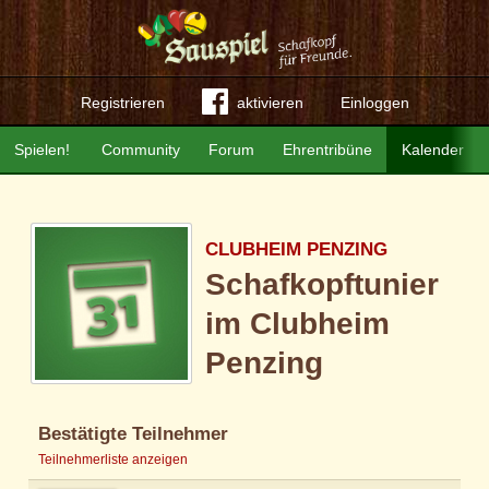
Registrieren
aktivieren
Einloggen
Spielen!
Community
Forum
Ehrentribüne
Kalender
CLUBHEIM PENZING
Schafkopftunier
im Clubheim
Penzing
Bestätigte Teilnehmer
Teilnehmerliste anzeigen