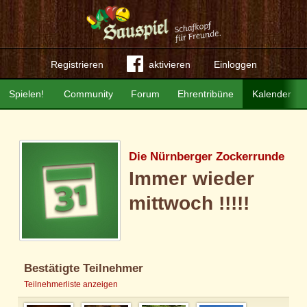
Registrieren
aktivieren
Einloggen
Spielen!
Community
Forum
Ehrentribüne
Kalender
Die Nürnberger Zockerrunde
Immer wieder
mittwoch !!!!!
Bestätigte Teilnehmer
Teilnehmerliste anzeigen