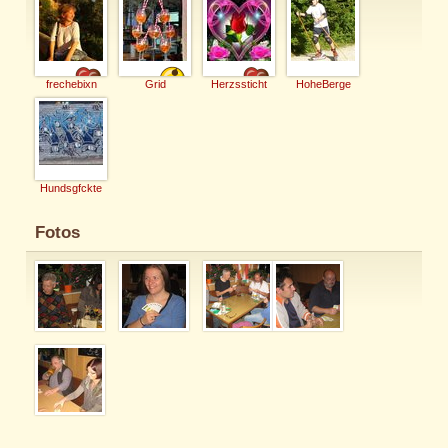
frechebixn
Grid
Herzssticht
HoheBerge
Hundsgfckte
Fotos