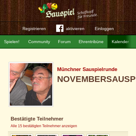
Registrieren
aktivieren
Einloggen
Spielen!
Community
Forum
Ehrentribüne
Kalender
Münchner Sauspielrunde
NOVEMBERSAUSP
Bestätigte Teilnehmer
Alle 15 bestätigten Teilnehmer anzeigen