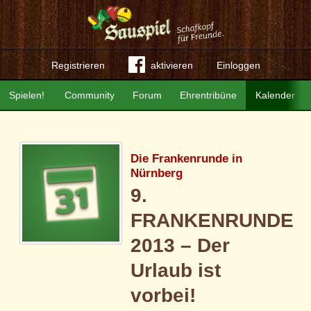
Registrieren
aktivieren
Einloggen
Spielen!
Community
Forum
Ehrentribüne
Kalender
Die Frankenrunde in
Nürnberg
9.
FRANKENRUNDE
2013 – Der
Urlaub ist
vorbei!