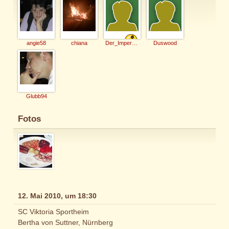
angie58
chiana
Der_Imperator
Duswood
Glubb94
Fotos
12. Mai 2010, um 18:30
SC Viktoria Sportheim
Bertha von Suttner, Nürnberg