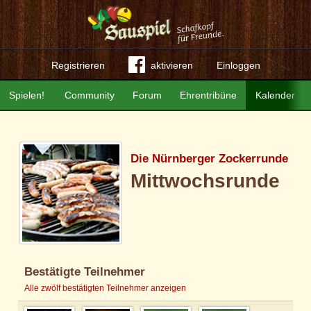
Registrieren
aktivieren
Einloggen
Spielen!
Community
Forum
Ehrentribüne
Kalender
Die Nürnberger Zockerrunde
Mittwochsrunde
Bestätigte Teilnehmer
Alle zwölf bestätigten Teilnehmer anzeigen