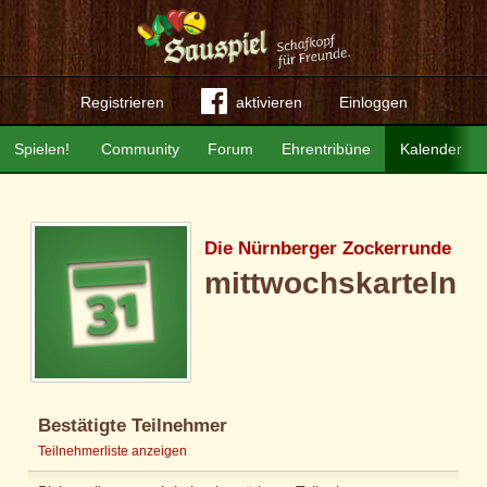
Registrieren
aktivieren
Einloggen
Spielen!
Community
Forum
Ehrentribüne
Kalender
Die Nürnberger Zockerrunde
mittwochskarteln
Bestätigte Teilnehmer
Teilnehmerliste anzeigen