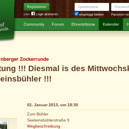
Spielername
Passwort
Registrieren
oder
Login aktivieren
Passwort ve
eingeloggt bleiben
Community
Forum
Ehrentribüne
Kalender
H
rnberger Zockerrunde
ung !!! Diesmal is des Mittwochs
einsbühler !!!
02. Januar 2013, um 18:30
Zum Bühler
Seeleinsbühlerstraße 9
Wegbeschreibung