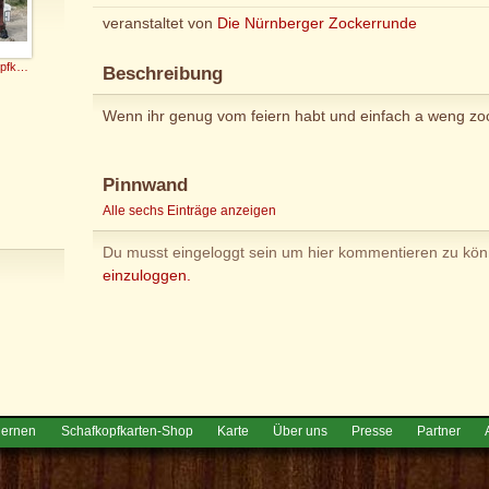
veranstaltet von
Die Nürnberger Zockerrunde
Schafkopfkaiser
Beschreibung
Wenn ihr genug vom feiern habt und einfach a weng zock
Pinnwand
Alle sechs Einträge anzeigen
Du musst eingeloggt sein um hier kommentieren zu kö
einzuloggen.
lernen
Schafkopfkarten-Shop
Karte
Über uns
Presse
Partner