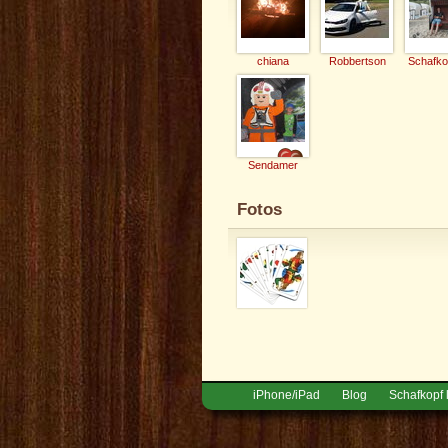
chiana
Robbertson
Sendamer
Fotos
iPhone/iPad
Blog
Schafkopf 