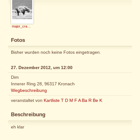
major_crampas
Fotos
Bisher wurden noch keine Fotos eingetragen.
27. Dezember 2012, um 12:00
Dim
Innerer Ring 28, 96317 Kronach
Wegbeschreibung
veranstaltet von
Kartliste T D M F A Ba R Be K
Beschreibung
eh klar