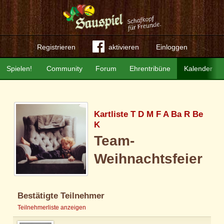
Registrieren
aktivieren
Einloggen
Spielen!
Community
Forum
Ehrentribüne
Kalender
Kartliste T D M F A Ba R Be
K
Team-
Weihnachtsfeier
Bestätigte Teilnehmer
Teilnehmerliste anzeigen