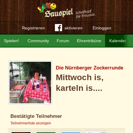
Registrieren
aktivieren
Einloggen
Spielen!
Community
Forum
Ehrentribüne
Kalender
Die Nürnberger Zockerrunde
Mittwoch is,
karteln is....
Bestätigte Teilnehmer
Teilnehmerliste anzeigen