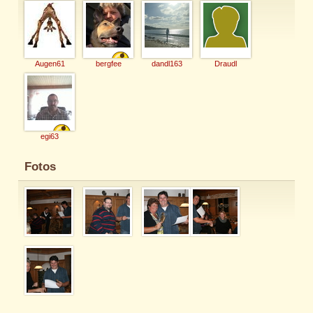
Augen61
bergfee
dandl163
Draudl
egi63
Fotos