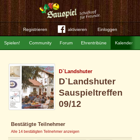
Registrieren
aktivieren
Einloggen
Spielen!
Community
Forum
Ehrentribüne
Kalender
D`Landshuter
D`Landshuter
Sauspieltreffen
09/12
Bestätigte Teilnehmer
Alle 14 bestätigten Teilnehmer anzeigen