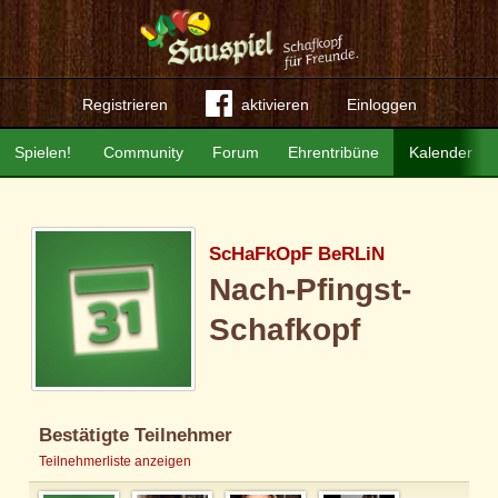
Registrieren
aktivieren
Einloggen
Spielen!
Community
Forum
Ehrentribüne
Kalender
ScHaFkOpF BeRLiN
Nach-Pfingst-
Schafkopf
Bestätigte Teilnehmer
Teilnehmerliste anzeigen