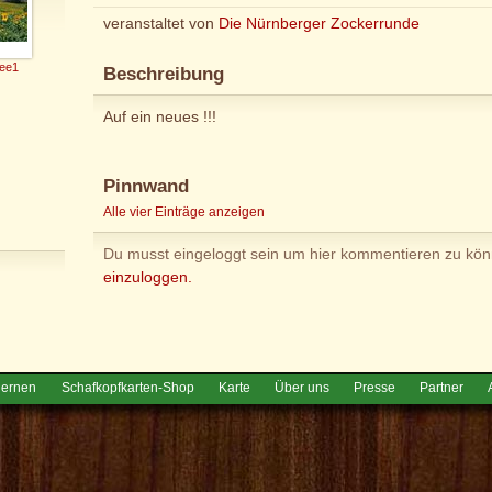
veranstaltet von
Die Nürnberger Zockerrunde
ee1
Beschreibung
Auf ein neues !!!
Pinnwand
Alle vier Einträge anzeigen
Du musst eingeloggt sein um hier kommentieren zu kö
einzuloggen.
lernen
Schafkopfkarten-Shop
Karte
Über uns
Presse
Partner