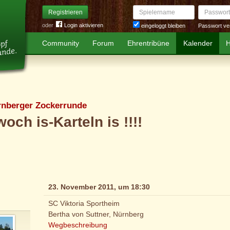
Spielername
Passwort
Registrieren
oder
Login aktivieren
Passwort ve
eingeloggt bleiben
Community
Forum
Ehrentribüne
Kalender
H
rnberger Zockerrunde
woch is-Karteln is !!!!
23. November 2011, um 18:30
SC Viktoria Sportheim
Bertha von Suttner, Nürnberg
Wegbeschreibung