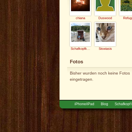
chiana
Duswood
Refug
Schafkopfkaiser
Siswiasis
Fotos
Bisher wurden noch keine Fotos
eingetragen.
iPhone/iPad
Blog
Schafkopf 