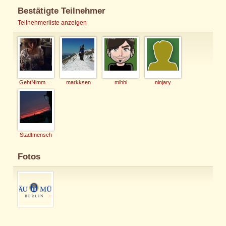
Bestätigte Teilnehmer
Teilnehmerliste anzeigen
GehtNimmaGenau
markksen
mihhi
ninjary
Stadtmensch
Fotos