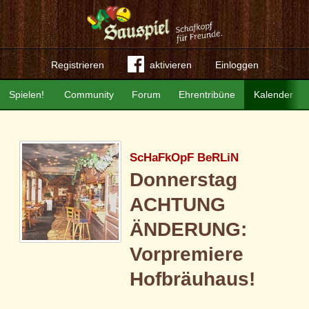
Registrieren
aktivieren
Einloggen
Spielen!
Community
Forum
Ehrentribüne
Kalender
ScHaFkOpF BeRLiN
Donnerstag
ACHTUNG
ÄNDERUNG:
Vorpremiere
Hofbräuhaus!