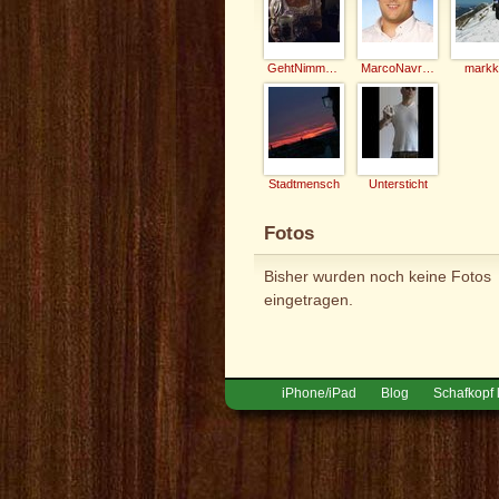
GehtNimmaGenau
MarcoNavratil
markk
Stadtmensch
Untersticht
Fotos
Bisher wurden noch keine Fotos
eingetragen.
iPhone/iPad
Blog
Schafkopf 