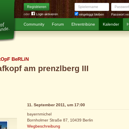
Spielername
Passwort
Registrieren
oder
Login aktivieren
Passwort ve
eingeloggt bleiben
Community
Forum
Ehrentribüne
Kalender
H
kOpF BeRLiN
fkopf am prenzlberg III
11. September 2011, um 17:00
bayernmichel
Bornholmer Straße 87, 10439 Berlin
Wegbeschreibung