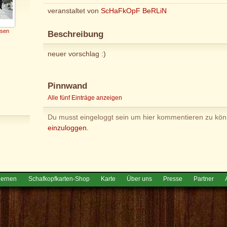
veranstaltet von
ScHaFkOpF BeRLiN
sen
Beschreibung
neuer vorschlag :)
Pinnwand
Alle fünf Einträge anzeigen
Du musst eingeloggt sein um hier kommentieren zu kö
einzuloggen.
lernen
Schafkopfkarten-Shop
Karte
Über uns
Presse
Partner