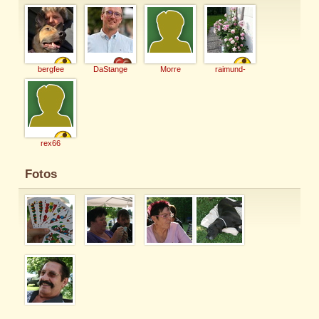
bergfee
DaStange
Morre
raimund-
rex66
Fotos