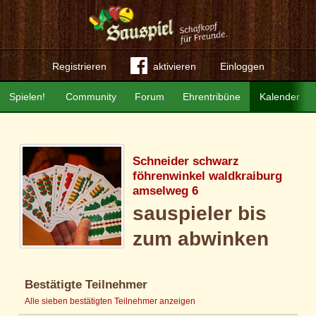
Registrieren
aktivieren
Einloggen
Spielen!
Community
Forum
Ehrentribüne
Kalender
Schneider schwarz
föhrenwinkel waldkraiburg
amselweg 6
sauspieler bis
zum abwinken
Bestätigte Teilnehmer
Alle sieben bestätigten Teilnehmer anzeigen