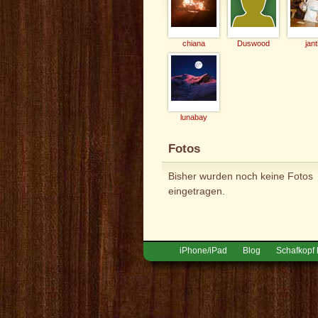
chiana
Duswood
jant
lunabay
Fotos
Bisher wurden noch keine Fotos
eingetragen.
iPhone/iPad
Blog
Schafkopf 