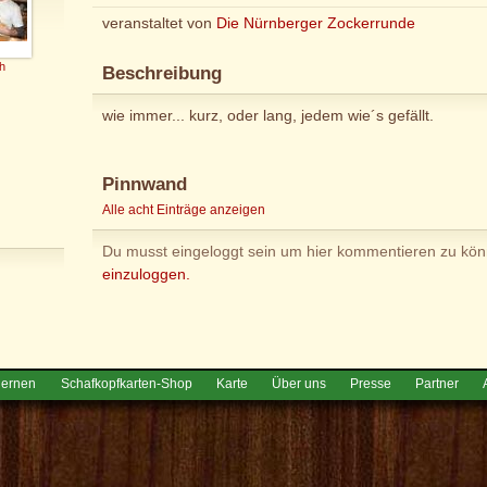
veranstaltet von
Die Nürnberger Zockerrunde
h
Beschreibung
wie immer... kurz, oder lang, jedem wie´s gefällt.
Pinnwand
Alle acht Einträge anzeigen
Du musst eingeloggt sein um hier kommentieren zu kö
einzuloggen.
lernen
Schafkopfkarten-Shop
Karte
Über uns
Presse
Partner