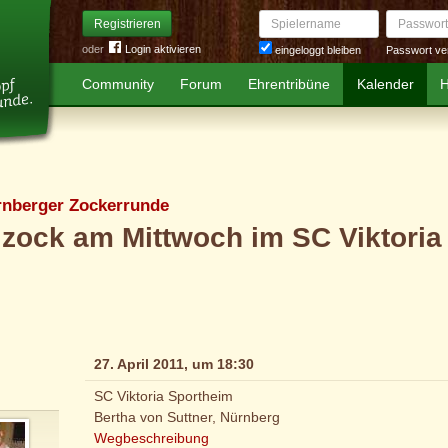
Spielername
Passwort
Registrieren
oder
Login aktivieren
Passwort ve
eingeloggt bleiben
Community
Forum
Ehrentribüne
Kalender
H
rnberger Zockerrunde
zock am Mittwoch im SC Viktoria
27. April 2011, um 18:30
SC Viktoria Sportheim
Bertha von Suttner, Nürnberg
Wegbeschreibung