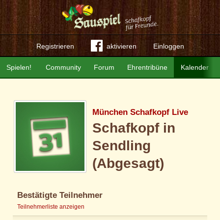
Registrieren
aktivieren
Einloggen
Spielen!
Community
Forum
Ehrentribüne
Kalender
München Schafkopf Live
Schafkopf in
Sendling
(Abgesagt)
Bestätigte Teilnehmer
Teilnehmerliste anzeigen