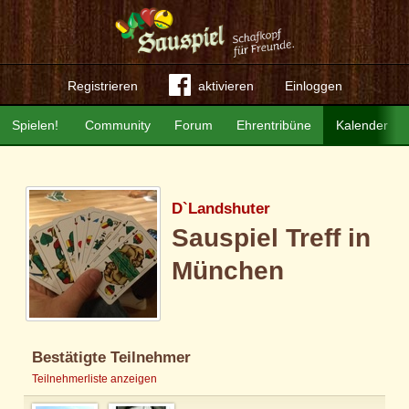
Registrieren
aktivieren
Einloggen
Spielen!
Community
Forum
Ehrentribüne
Kalender
D`Landshuter
Sauspiel Treff in
München
Bestätigte Teilnehmer
Teilnehmerliste anzeigen