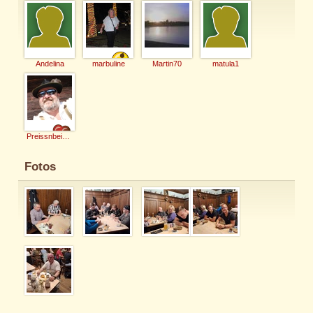
Andelina
marbuline
Martin70
matula1
Preissnbeisser
Fotos