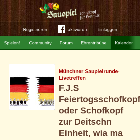
Registrieren
aktivieren
Einloggen
Spielen!
Community
Forum
Ehrentribüne
Kalender
Münchner Saupielrunde-
Livetreffen
F.J.S
Feiertogsschofkop
oder Schofkopf
zur Deitschn
Einheit, wia ma