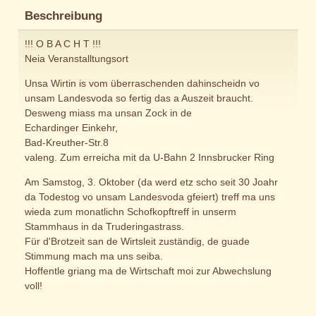
Beschreibung
!!! O B A C H T !!!
Neia Veranstalltungsort
Unsa Wirtin is vom überraschenden dahinscheidn vo
unsam Landesvoda so fertig das a Auszeit braucht.
Desweng miass ma unsan Zock in de
Echardinger Einkehr,
Bad-Kreuther-Str.8
valeng. Zum erreicha mit da U-Bahn 2 Innsbrucker Ring
Am Samstog, 3. Oktober (da werd etz scho seit 30 Joahr
da Todestog vo unsam Landesvoda gfeiert) treff ma uns
wieda zum monatlichn Schofkopftreff in unserm
Stammhaus in da Truderingastrass.
Für d'Brotzeit san de Wirtsleit zuständig, de guade
Stimmung mach ma uns seiba.
Hoffentle griang ma de Wirtschaft moi zur Abwechslung
voll!