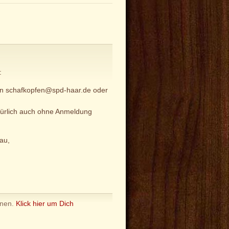
:
an schafkopfen@spd-haar.de oder
atürlich auch ohne Anmeldung
au,
nnen.
Klick hier um Dich