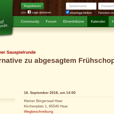
Spielername
Passwort
Registrieren
oder
Login aktivieren
Passwort ve
eingeloggt bleiben
Community
Forum
Ehrentribüne
Kalender
H
er Sauspielrunde
ernative zu abgesagtem Frühscho
16. September 2018, um 14:00
Kleiner Bürgersaal Haar
Kirchenplatz 1, 85540 Haar
Wegbeschreibung