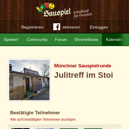
Registrieren
aktivieren
Einloggen
Spielen!
Community
Forum
Ehrentribüne
Kalender
Münchner Sauspielrunde
Julitreff im Stoi
Bestätigte Teilnehmer
Alle acht bestätigten Teilnehmer anzeigen