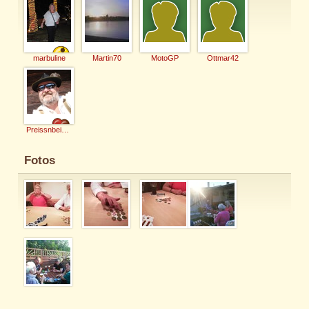
marbuline
Martin70
MotoGP
Ottmar42
Preissnbeisser
Fotos