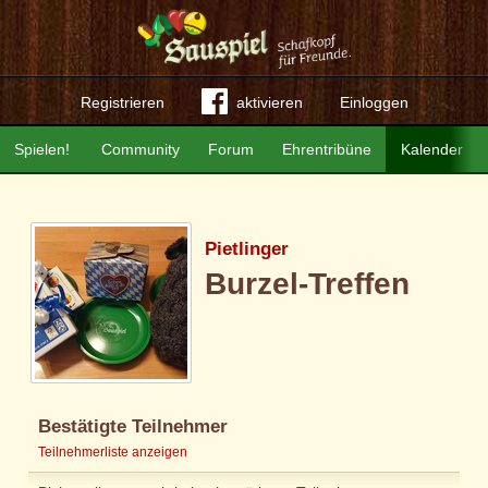
Registrieren
aktivieren
Einloggen
Spielen!
Community
Forum
Ehrentribüne
Kalender
Pietlinger
Burzel-Treffen
Bestätigte Teilnehmer
Teilnehmerliste anzeigen