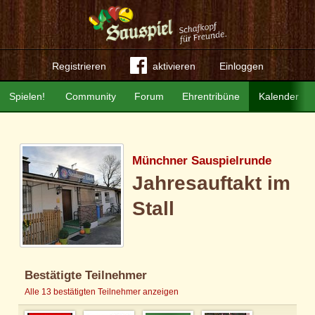
Registrieren
aktivieren
Einloggen
Spielen!
Community
Forum
Ehrentribüne
Kalender
Münchner Sauspielrunde
Jahresauftakt im
Stall
Bestätigte Teilnehmer
Alle 13 bestätigten Teilnehmer anzeigen