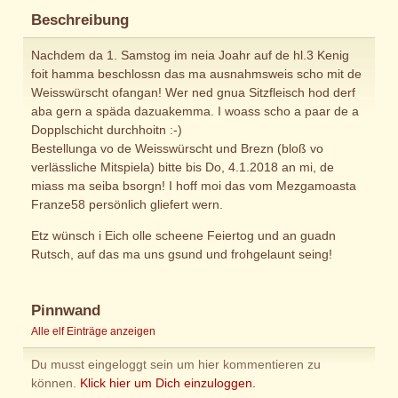
Beschreibung
Nachdem da 1. Samstog im neia Joahr auf de hl.3 Kenig
foit hamma beschlossn das ma ausnahmsweis scho mit de
Weisswürscht ofangan! Wer ned gnua Sitzfleisch hod derf
aba gern a späda dazuakemma. I woass scho a paar de a
Dopplschicht durchhoitn :-)
Bestellunga vo de Weisswürscht und Brezn (bloß vo
verlässliche Mitspiela) bitte bis Do, 4.1.2018 an mi, de
miass ma seiba bsorgn! I hoff moi das vom Mezgamoasta
Franze58 persönlich gliefert wern.
Etz wünsch i Eich olle scheene Feiertog und an guadn
Rutsch, auf das ma uns gsund und frohgelaunt seing!
Pinnwand
Alle elf Einträge anzeigen
Du musst eingeloggt sein um hier kommentieren zu
können.
Klick hier um Dich einzuloggen.