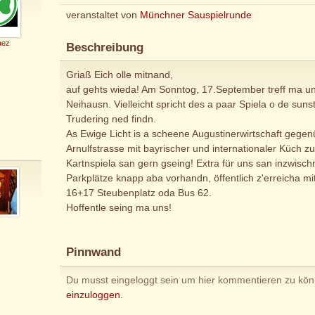
veranstaltet von
Münchner Sauspielrunde
aez
Beschreibung
Griaß Eich olle mitnand,
auf gehts wieda! Am Sonntog, 17.September treff ma u
Neihausn. Vielleicht spricht des a paar Spiela o de su
Trudering ned findn.
As Ewige Licht is a scheene Augustinerwirtschaft gege
Arnulfstrasse mit bayrischer und internationaler Küch z
Kartnspiela san gern gseing! Extra für uns san inzwisc
Parkplätze knapp aba vorhandn, öffentlich z'erreicha m
16+17 Steubenplatz oda Bus 62.
Hoffentle seing ma uns!
Pinnwand
Du musst eingeloggt sein um hier kommentieren zu kö
einzuloggen.