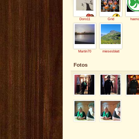
Doro11
Grid
haen
Martin70
miesesblatt
Fotos