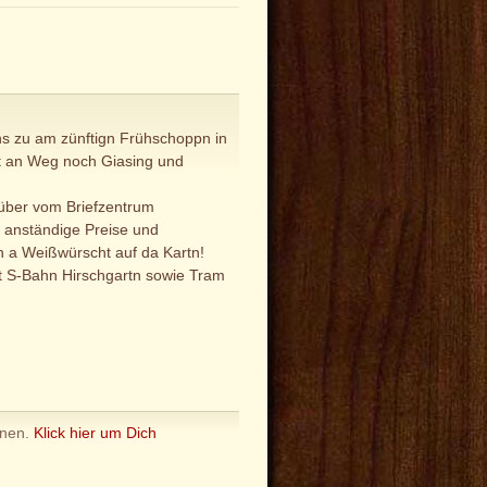
ns zu am zünftign Frühschoppn in
nst an Weg noch Giasing und
nüber vom Briefzentrum
u anständige Preise und
hn a Weißwürscht auf da Kartn!
it S-Bahn Hirschgartn sowie Tram
nnen.
Klick hier um Dich