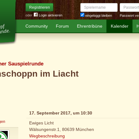
Spielername
Passwort
Registrieren
oder
Login aktivieren
Passwort ve
eingeloggt bleiben
Community
Forum
Ehrentribüne
Kalender
H
er Sauspielrunde
hschoppn im Liacht
17. September 2017, um 10:30
igen
Ewiges Licht
Wälsungenstr.1, 80639 München
Wegbeschreibung