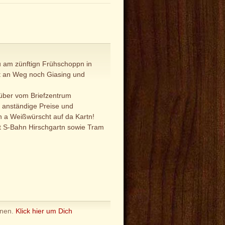
u am zünftign Frühschoppn in
nst an Weg noch Giasing und
nüber vom Briefzentrum
u anständige Preise und
hn a Weißwürscht auf da Kartn!
it S-Bahn Hirschgartn sowie Tram
nnen.
Klick hier um Dich