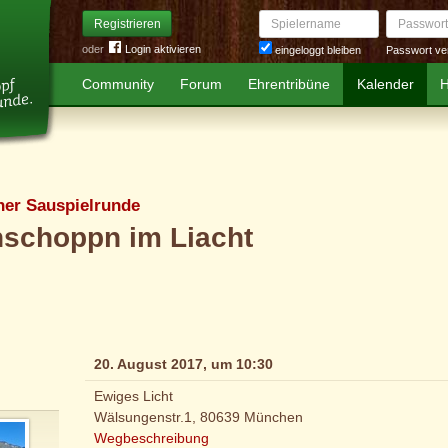
Spielername
Passwort
Registrieren
oder
Login aktivieren
Passwort ve
eingeloggt bleiben
Community
Forum
Ehrentribüne
Kalender
H
er Sauspielrunde
hschoppn im Liacht
20. August 2017, um 10:30
Ewiges Licht
Wälsungenstr.1, 80639 München
Wegbeschreibung