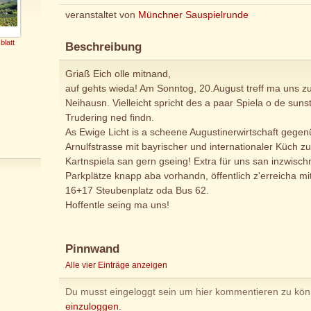
veranstaltet von
Münchner Sauspielrunde
blatt
Beschreibung
Griaß Eich olle mitnand,
auf gehts wieda! Am Sonntog, 20.August treff ma uns z
Neihausn. Vielleicht spricht des a paar Spiela o de su
Trudering ned findn.
As Ewige Licht is a scheene Augustinerwirtschaft gege
Arnulfstrasse mit bayrischer und internationaler Küch z
Kartnspiela san gern gseing! Extra für uns san inzwisc
Parkplätze knapp aba vorhandn, öffentlich z'erreicha m
16+17 Steubenplatz oda Bus 62.
Hoffentle seing ma uns!
Pinnwand
Alle vier Einträge anzeigen
Du musst eingeloggt sein um hier kommentieren zu kö
einzuloggen.