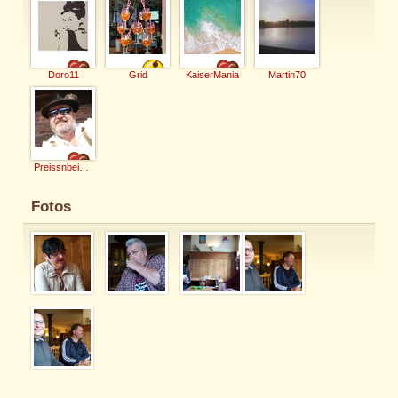
Doro11
Grid
KaiserMania
Martin70
Preissnbeisser
Fotos