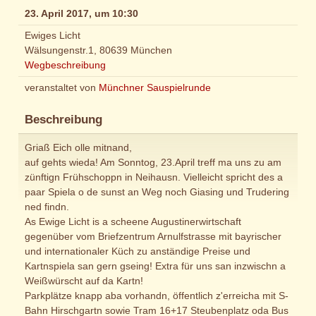
23. April 2017, um 10:30
Ewiges Licht
Wälsungenstr.1, 80639 München
Wegbeschreibung
veranstaltet von
Münchner Sauspielrunde
Beschreibung
Griaß Eich olle mitnand,
auf gehts wieda! Am Sonntog, 23.April treff ma uns zu am
zünftign Frühschoppn in Neihausn. Vielleicht spricht des a
paar Spiela o de sunst an Weg noch Giasing und Trudering
ned findn.
As Ewige Licht is a scheene Augustinerwirtschaft
gegenüber vom Briefzentrum Arnulfstrasse mit bayrischer
und internationaler Küch zu anständige Preise und
Kartnspiela san gern gseing! Extra für uns san inzwischn a
Weißwürscht auf da Kartn!
Parkplätze knapp aba vorhandn, öffentlich z'erreicha mit S-
Bahn Hirschgartn sowie Tram 16+17 Steubenplatz oda Bus