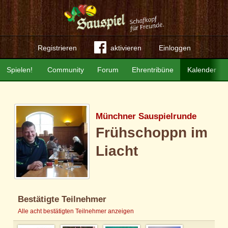
Registrieren
aktivieren
Einloggen
Spielen!
Community
Forum
Ehrentribüne
Kalender
Münchner Sauspielrunde
Frühschoppn im
Liacht
Bestätigte Teilnehmer
Alle acht bestätigten Teilnehmer anzeigen