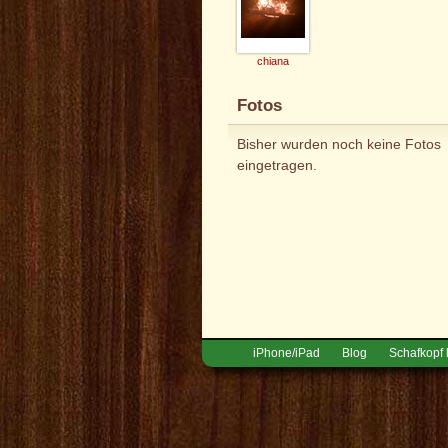
chiana
Fotos
Bisher wurden noch keine Fotos
eingetragen.
iPhone/iPad
Blog
Schafkopf 