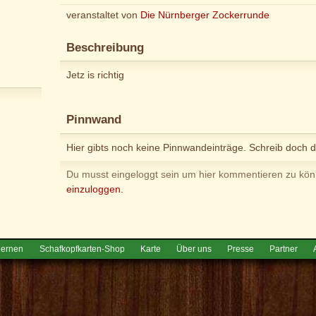
veranstaltet von
Die Nürnberger Zockerrunde
Beschreibung
Jetz is richtig
Pinnwand
Hier gibts noch keine Pinnwandeinträge. Schreib doch d
Du musst eingeloggt sein um hier kommentieren zu kö
einzuloggen.
lernen
Schafkopfkarten-Shop
Karte
Über uns
Presse
Partner