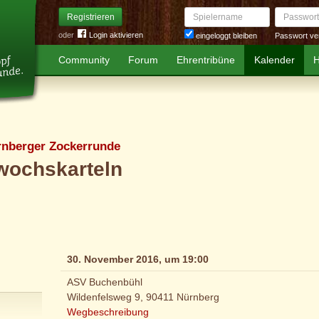
Spielername
Passwort
Registrieren
oder
Login aktivieren
Passwort ve
eingeloggt bleiben
Community
Forum
Ehrentribüne
Kalender
H
rnberger Zockerrunde
wochskarteln
30. November 2016, um 19:00
ASV Buchenbühl
Wildenfelsweg 9, 90411 Nürnberg
Wegbeschreibung