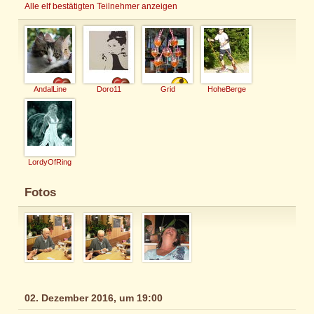
Alle elf bestätigten Teilnehmer anzeigen
AndalLine
Doro11
Grid
HoheBerge
LordyOfRing
Fotos
02. Dezember 2016, um 19:00