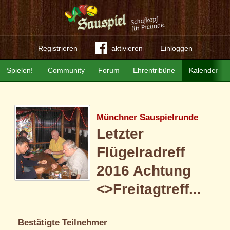
Registrieren
aktivieren
Einloggen
Spielen!
Community
Forum
Ehrentribüne
Kalender
Münchner Sauspielrunde
Letzter
Flügelradreff
2016 Achtung
<>Freitagtreff...
Bestätigte Teilnehmer