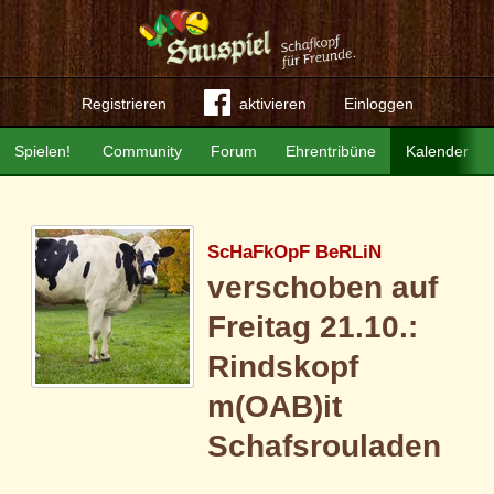
Registrieren
aktivieren
Einloggen
Spielen!
Community
Forum
Ehrentribüne
Kalender
ScHaFkOpF BeRLiN
verschoben auf
Freitag 21.10.:
Rindskopf
m(OAB)it
Schafsrouladen