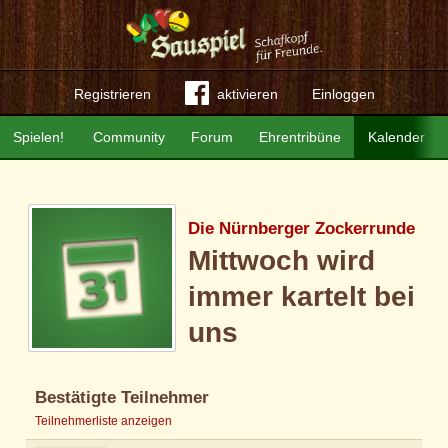
Registrieren
aktivieren
Einloggen
Spielen!
Community
Forum
Ehrentribüne
Kalender
Die Nürnberger Zockerrunde
Mittwoch wird
immer kartelt bei
uns
Bestätigte Teilnehmer
Teilnehmerliste anzeigen