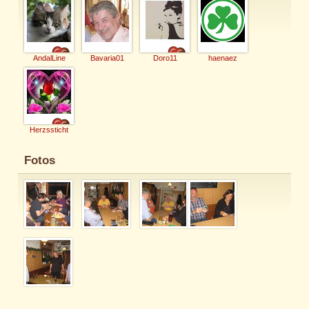
AndalLine
Bavaria01
Doro11
haenaez
Herzssticht
Fotos