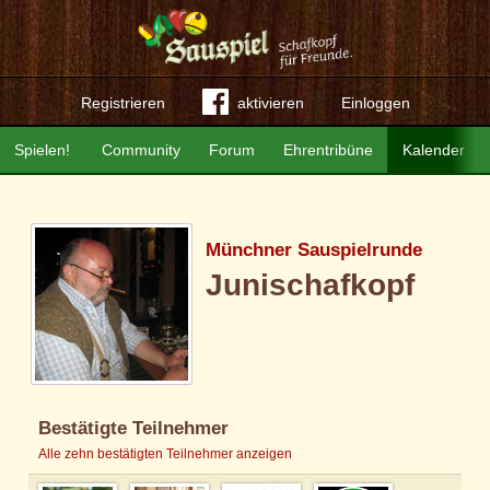
Registrieren
aktivieren
Einloggen
Spielen!
Community
Forum
Ehrentribüne
Kalender
Münchner Sauspielrunde
Junischafkopf
Bestätigte Teilnehmer
Alle zehn bestätigten Teilnehmer anzeigen