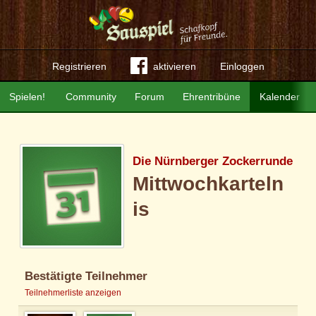
Registrieren
aktivieren
Einloggen
Spielen!
Community
Forum
Ehrentribüne
Kalender
Die Nürnberger Zockerrunde
Mittwochkarteln
is
Bestätigte Teilnehmer
Teilnehmerliste anzeigen