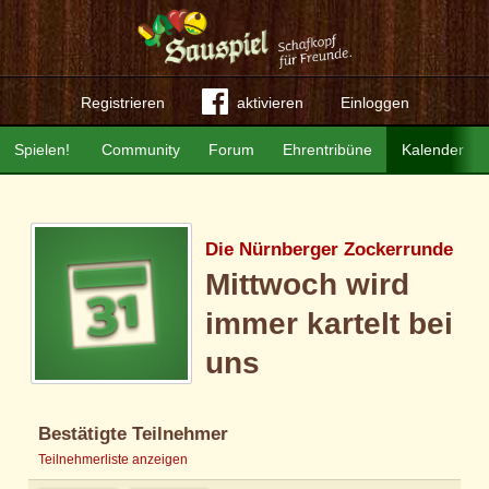
Registrieren
aktivieren
Einloggen
Spielen!
Community
Forum
Ehrentribüne
Kalender
Die Nürnberger Zockerrunde
Mittwoch wird
immer kartelt bei
uns
Bestätigte Teilnehmer
Teilnehmerliste anzeigen