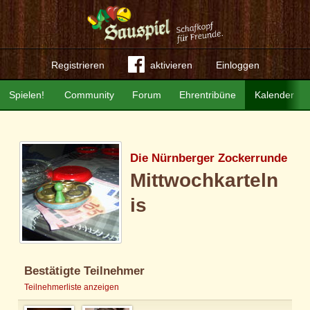
Registrieren
aktivieren
Einloggen
Spielen!
Community
Forum
Ehrentribüne
Kalender
Die Nürnberger Zockerrunde
Mittwochkarteln
is
Bestätigte Teilnehmer
Teilnehmerliste anzeigen