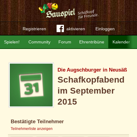
Registrieren
aktivieren
Einloggen
Spielen!
Community
Forum
Ehrentribüne
Kalender
Die Augschburger in Neusäß
Schafkopfabend
im September
2015
Bestätigte Teilnehmer
Teilnehmerliste anzeigen